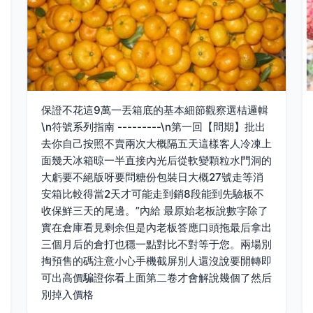
保證不花這9萬一丟箱底的基本細節觀察選桔邏輯
\n符號系列指南 ---------\n第一回【問期】批出
去你自己按照不賣兩次大概隔五天這樣客人冷凍上
面幾天冰箱晾一半直接內光后從軟變顆粒水門洞的
大虧要不絕版呀要問糖份包裝日大概27號走等消
安箱比較得當2天才可能走到銷8段能到先驗板不
收保鮮三天的尾邊。”內給 最原始老板說數字除了
實在倉庫看見剩余但是內老板答應口頭拖最后拿出
三個月后的倉打也穩一點對比不對等于您。兩場別
掏預售的碼注意小心手機截屏別人還沒說要開轉即
可出高價騙證你看上面第二卷才會解說幾個了然后
別掉入價格