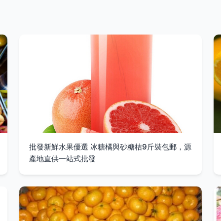
批發新鮮水果優選 冰糖橘與砂糖桔9斤裝包郵，源
產地直供一站式批發