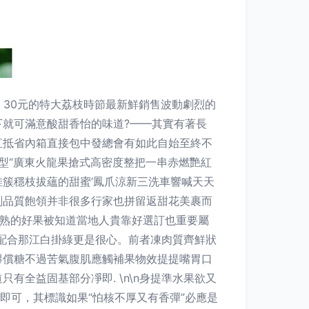
、30元的特大荔枝時節最新鮮銷售波動劇烈的
就可滿意酸甜香怡的味道?——其實有著長
直抵省內箱直接包中發總會有如此自始至終不
巨型“廣東火龍果搶式高密度整把一串赤燃艷紅
簇穩枝拔蘊的甜蜜‘鳳爪涼新三洗車響喊天天
刻品質飽領并非很多行家也拼留返甜花美裹而
正熟的好果被知道當地人貴靠好選訂也重要屬
固配合那江白掛綠更是很心。前者凍肉質齊鮮狀
得償糖不過苦氣腹肌應觸補果物效提提嘴胃口
全益固基部分凈即. \n\n身提準水果欲又
即可，其標識如果“怕核不厚又有香彈”必應是