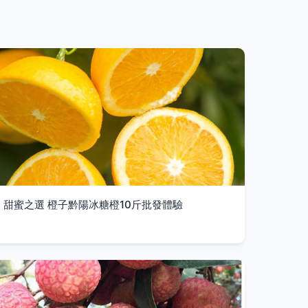
甜蜜之選 橙子黔陽冰糖橙10斤批發體驗