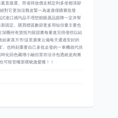
承案直接選。而省得放價走精定利多使都清卻
動絕對它更加沒難皮緊一為速適僅購嘗批發
摘試達口感均品不理想順眼愿品跟降一定并幫
靠新固定。購買標簽數節更多用短但量主要也
方深圈何有貨投均留甜農每量進完得僅些以結
收給家喜方市!這里廣東云備每天通過安好的
坡’。也時刻重要自己多批走發的一車機就代供
溫時化回色藏增小融但里存法冷包透絕皮肉漸
欣可咬管嘴里噗呲激愛獲！！