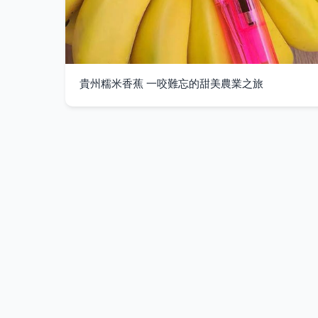
貴州糯米香蕉 一咬難忘的甜美農業之旅