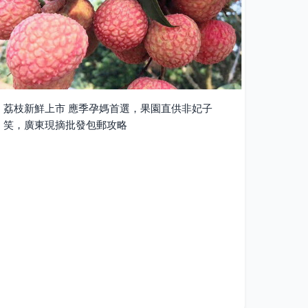
荔枝新鮮上市 應季孕媽首選，果園直供非妃子
笑，廣東現摘批發包郵攻略