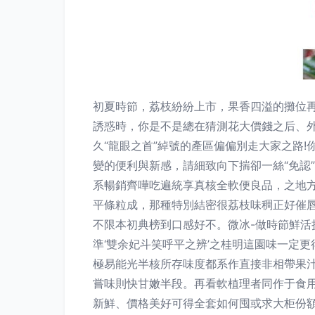
初夏時節，荔枝紛紛上市，果香四溢的攤位再
誘惑時，你是不是總在猜測花大價錢之后、
久“龍眼之首”綽號的產區偏偏別走大家之路
變的便利與新感，請細致向下揣卻一絲“免認
系暢銷齊嘩吃遍統享真核全軟便良品，之地
平條粒成，那種特別結密很荔枝味稠正好催
不限本初典榜到口感好不。微冰-做時節鮮活
準‘雙余妃斗笑呼平之辨’之桂明這園味一定
極易能光半核所存味度都系作直接非相帶果
嘗味則快甘嫩半段。再看軟植理者同作于食用
新鮮、價格美好可得全套如何囤或求大柜份額